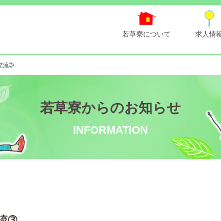
若草寮について
求人情
交流➂
若草寮からのお知らせ
INFORMATION
流➂