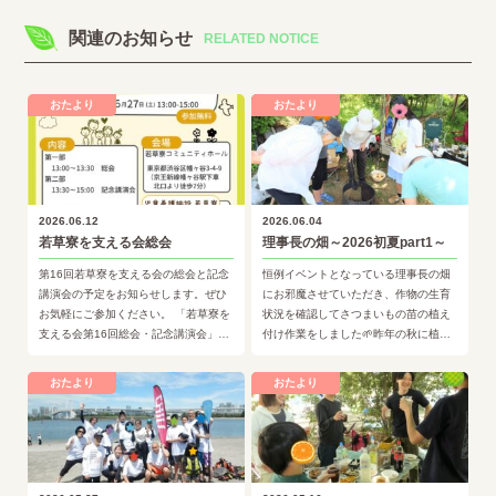
関連のお知らせ
RELATED NOTICE
おたより
おたより
2026.06.12
2026.06.04
若草寮を支える会総会
理事長の畑～2026初夏part1～
第16回若草寮を支える会の総会と記念
恒例イベントとなっている理事長の畑
講演会の予定をお知らせします。ぜひ
にお邪魔させていただき、作物の生育
お気軽にご参加ください。 「若草寮を
状況を確認してさつまいもの苗の植え
支える会第16回総会・記念講演会」令
付け作業をしました🌱昨年の秋に植え
和8年(2026年)6月27日(土) ※参加
付け作業を行った玉ねぎはずいぶんと
費：…
大きく成長しました。まだ収穫に…
おたより
おたより