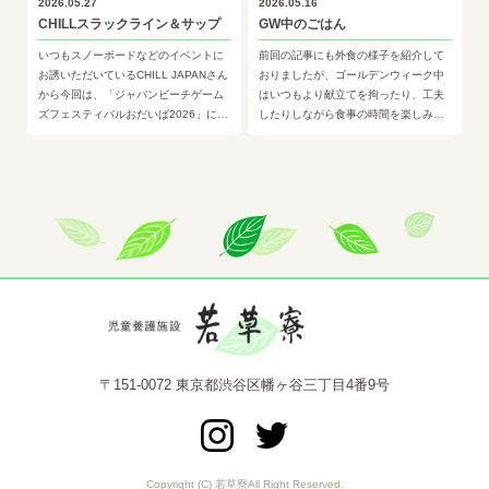
2026.05.27
2026.05.16
CHILLスラックライン＆サップ
GW中のごはん
いつもスノーボードなどのイベントに
前回の記事にも外食の様子を紹介して
お誘いただいているCHILL JAPANさん
おりましたが、ゴールデンウィーク中
から今回は、「ジャパンビーチゲーム
はいつもより献立てを拘ったり、工夫
ズフェスティバルおだいば2026」にご
したりしながら食事の時間を楽しみま
招待いただき、スラックラインとサッ
した🍴こちらのグループでは、こども
プなどを体験して…
の日にお子様プレートをイメージ…
〒151-0072 東京都渋谷区幡ヶ谷三丁目4番9号
Copyright (C) 若草寮All Right Reserved.