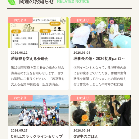
関連のお知らせ
RELATED NOTICE
おたより
おたより
2026.06.12
2026.06.04
若草寮を支える会総会
理事長の畑～2026初夏part1～
第16回若草寮を支える会の総会と記念
恒例イベントとなっている理事長の畑
講演会の予定をお知らせします。ぜひ
にお邪魔させていただき、作物の生育
お気軽にご参加ください。 「若草寮を
状況を確認してさつまいもの苗の植え
支える会第16回総会・記念講演会」令
付け作業をしました🌱昨年の秋に植え
和8年(2026年)6月27日(土) ※参加
付け作業を行った玉ねぎはずいぶんと
費：…
大きく成長しました。まだ収穫に…
おたより
おたより
2026.05.27
2026.05.16
CHILLスラックライン＆サップ
GW中のごはん