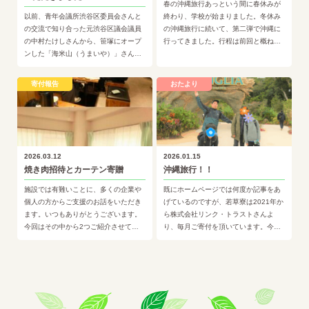
春の沖縄旅行あっという間に春休みが
以前、青年会議所渋谷区委員会さんと
終わり、学校が始まりました。冬休み
の交流で知り合った元渋谷区議会議員
の沖縄旅行に続いて、第二弾で沖縄に
の中村たけしさんから、笹塚にオープ
行ってきました。行程は前回と概ね一
ンした「海米山（うまいや）」さんと
緒ですが、今回は海開き後だったので
いうお弁当屋さんが施設の子どもたち
海にも入ることができました！※…
の支援を考えているということで…
寄付報告
おたより
2026.03.12
2026.01.15
焼き肉招待とカーテン寄贈
沖縄旅行！！
施設では有難いことに、多くの企業や
既にホームページでは何度か記事をあ
個人の方からご支援のお話をいただき
げているのですが、若草寮は2021年か
ます。いつもありがとうございます。
ら株式会社リンク・トラストさんよ
今回はその中から2つご紹介させてい
り、毎月ご寄付を頂いています。今
ただきます。焼き肉店ご招待焼き肉ホ
回、頂いた寄付金を活用して子ども10
ルモンうしひろ渋谷店さんから、…
名、職員4名で沖縄旅行に行っ…