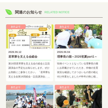
関連のお知らせ
RELATED NOTICE
おたより
おたより
2026.06.12
2026.06.04
若草寮を支える会総会
理事長の畑～2026初夏part1～
第16回若草寮を支える会の総会と記念
恒例イベントとなっている理事長の畑
講演会の予定をお知らせします。ぜひ
にお邪魔させていただき、作物の生育
お気軽にご参加ください。 「若草寮を
状況を確認してさつまいもの苗の植え
支える会第16回総会・記念講演会」令
付け作業をしました🌱昨年の秋に植え
和8年(2026年)6月27日(土) ※参加
付け作業を行った玉ねぎはずいぶんと
費：…
大きく成長しました。まだ収穫に…
おたより
おたより