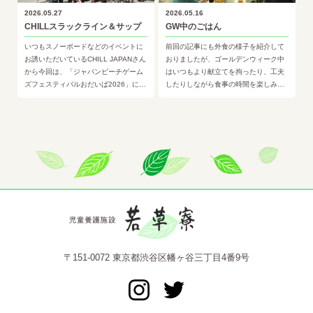
2026.05.27
2026.05.16
CHILLスラックライン＆サップ
GW中のごはん
いつもスノーボードなどのイベントに
前回の記事にも外食の様子を紹介して
お誘いただいているCHILL JAPANさん
おりましたが、ゴールデンウィーク中
から今回は、「ジャパンビーチゲーム
はいつもより献立てを拘ったり、工夫
ズフェスティバルおだいば2026」にご
したりしながら食事の時間を楽しみま
招待いただき、スラックラインとサッ
した🍴こちらのグループでは、こども
プなどを体験して…
の日にお子様プレートをイメージ…
〒151-0072 東京都渋谷区幡ヶ谷三丁目4番9号