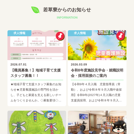
若草寮からのお知らせ
INFORMATION
求人情報
求人情報
2026.07.01
2026.03.09
【職員募集！】地域子育て支援
令和8年度施設見学会・就職説明
スタッフ募集！！
会・採用面接のご案内
★地域子育て支援スタッフ募集のお知
【令和9年４月入職 児童指導員（常
らせ★児童養護施設の専門性を活か
勤）、および令和８年９月入職中途採
し、子どもと家庭を支える新しいチー
用】令和9年(2027年)４月入職の児童
ムをつくりませんか。◇募集要項◇
支援員採用、および令和８年９月入職
※外部サイトチャボナビが開きます■
中途採用を開始いたします。施設見学
雇用形態正職員■職種ケアワーカー…
会では、若草寮の雰囲気を…